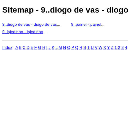
Sitemap - 9..diogo de vas - diogo 
9..diogo de vas - diogo de vas
...
9..painel - painel
...
9..lajedinho - lajedinho
...
Index
|
A
B
C
D
E
F
G
H
I
J
K
L
M
N
O
P
Q
R
S
T
U
V
W
X
Y
Z
1
2
3
4