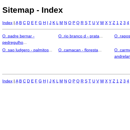
Sitemap - Index
Index
|
A
B
C
D
E
F
G
H
I
J
K
L
M
N
O
P
Q
R
S
T
U
V
W
X
Y
Z
1
2
3
4
O..padre bernar -
O..rio branco d - prata
...
O..rapos
pedregulho
...
O..sao ludgero - palmitos
...
O..camacan - floresta
...
O..carmo
andrela
Index
|
A
B
C
D
E
F
G
H
I
J
K
L
M
N
O
P
Q
R
S
T
U
V
W
X
Y
Z
1
2
3
4