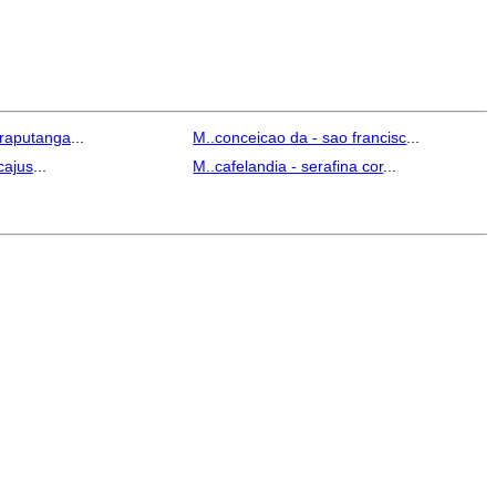
araputanga
...
M..conceicao da - sao francisc
...
cajus
...
M..cafelandia - serafina cor
...