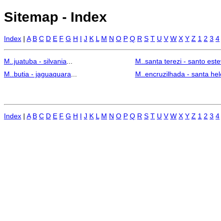
Sitemap - Index
Index
|
A
B
C
D
E
F
G
H
I
J
K
L
M
N
O
P
Q
R
S
T
U
V
W
X
Y
Z
1
2
3
4
M..juatuba - silvania
...
M..santa terezi - santo est
M..butia - jaguaquara
...
M..encruzilhada - santa he
Index
|
A
B
C
D
E
F
G
H
I
J
K
L
M
N
O
P
Q
R
S
T
U
V
W
X
Y
Z
1
2
3
4