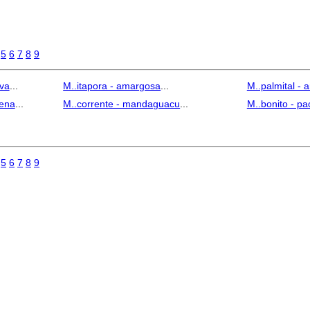
5
6
7
8
9
eva
...
M..itapora - amargosa
...
M..palmital - 
lena
...
M..corrente - mandaguacu
...
M..bonito - pa
5
6
7
8
9