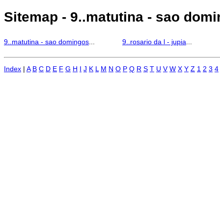
Sitemap - 9..matutina - sao domi
9..matutina - sao domingos
...
9..rosario da l - jupia
...
Index
|
A
B
C
D
E
F
G
H
I
J
K
L
M
N
O
P
Q
R
S
T
U
V
W
X
Y
Z
1
2
3
4