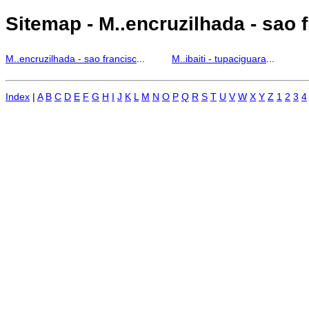
Sitemap - M..encruzilhada - sao fr
M..encruzilhada - sao francisc
...
M..ibaiti - tupaciguara
...
Index
|
A
B
C
D
E
F
G
H
I
J
K
L
M
N
O
P
Q
R
S
T
U
V
W
X
Y
Z
1
2
3
4