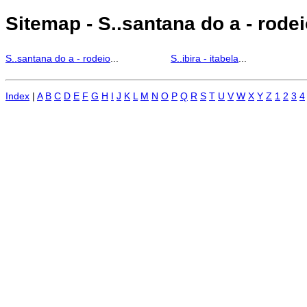
Sitemap - S..santana do a - rodeio 
S..santana do a - rodeio
...
S..ibira - itabela
...
Index
|
A
B
C
D
E
F
G
H
I
J
K
L
M
N
O
P
Q
R
S
T
U
V
W
X
Y
Z
1
2
3
4