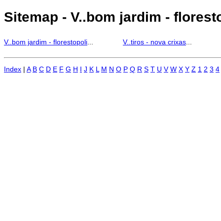
Sitemap - V..bom jardim - florestop
V..bom jardim - florestopoli
...
V..tiros - nova crixas
...
Index
|
A
B
C
D
E
F
G
H
I
J
K
L
M
N
O
P
Q
R
S
T
U
V
W
X
Y
Z
1
2
3
4