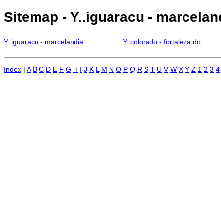
Sitemap - Y..iguaracu - marceland
Y..iguaracu - marcelandia
...
Y..colorado - fortaleza do
...
Index
|
A
B
C
D
E
F
G
H
I
J
K
L
M
N
O
P
Q
R
S
T
U
V
W
X
Y
Z
1
2
3
4