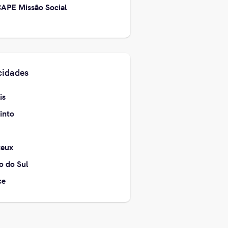
APE Missão Social
cidades
is
into
teux
o do Sul
ce