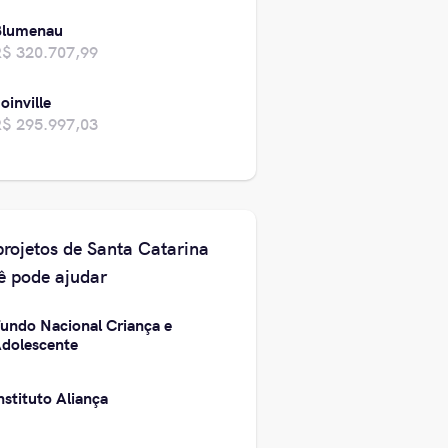
Blumenau
R$ 320.707,99
oinville
R$ 295.997,03
projetos de Santa Catarina
ê pode ajudar
undo Nacional Criança e
dolescente
nstituto Aliança