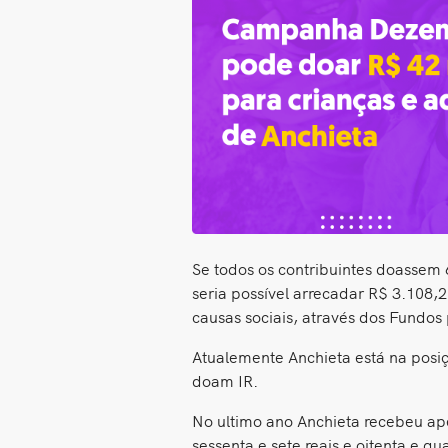
Se todos os contribuintes doassem
seria possível arrecadar R$ 3.108,
causas sociais, através dos Fundos 
Atualemente Anchieta está na posi
doam IR.
No ultimo ano Anchieta recebeu ape
sessenta e sete reais e oitenta e qu