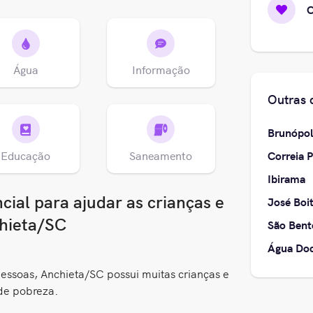
C
Água
Informação
Outras 
Brunópol
Correia P
Educação
Saneamento
Ibirama
ial para ajudar as crianças e
José Boi
chieta/SC
São Bent
Água Do
ssoas, Anchieta/SC possui muitas crianças e
de pobreza.