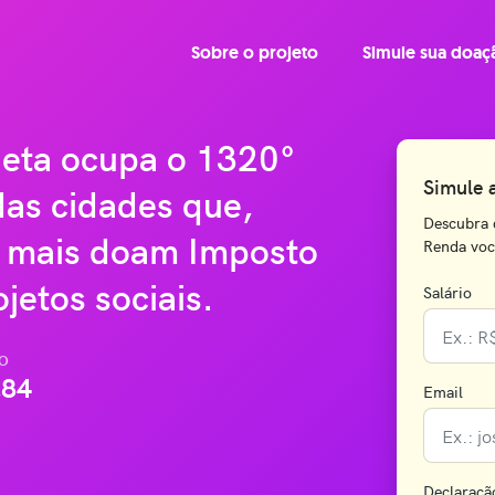
Sobre o projeto
Simule sua doaç
ieta ocupa o 1320°
Simule 
das cidades que,
Descubra 
 mais doam Imposto
Renda você
jetos sociais.
Salário
O
,84
Email
Declaraçã