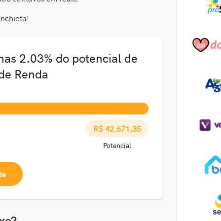
nchieta!
nas 2.03% do potencial de
 de Renda
R$ 42.671,35
Potencial
de
xo?