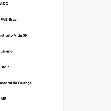
FADC
PAE Brasil
nstituto Vida SP
utismo
ABMP
astoral da Criança
AMB