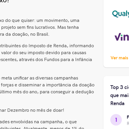
o do que quiser: um movimento, uma
ojeto sem fins lucrativos. Mas tenha
ra da doação, no Brasil.
ontribuintes do Imposto de Renda, informando
 valor do seu imposto devido para causas
Ver mais
escentes, através dos Fundos para a Infância
 meta unificar as diversas campanhas
 forças e disseminar a importância da doação
Top 3 c
último mês do ano, para conseguir a dedução
que mai
Renda
rmar Dezembro no mês de doar!
F
1
dades envolvidas na campanha, o que
ntribuintes. Atualmente, menos de 1% do