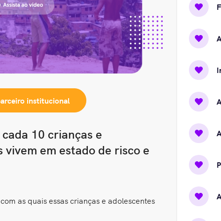
A
I
parceiro
institucional
A
 cada 10 crianças e
s vivem em estado de risco e
P
com as quais essas crianças e adolescentes