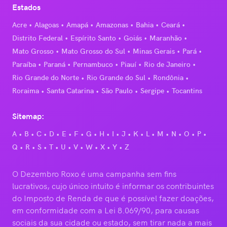
Estados
Acre
Alagoas
Amapá
Amazonas
Bahia
Ceará
Distrito Federal
Espírito Santo
Goiás
Maranhão
Mato Grosso
Mato Grosso do Sul
Minas Gerais
Pará
Paraíba
Paraná
Pernambuco
Piauí
Rio de Janeiro
Rio Grande do Norte
Rio Grande do Sul
Rondônia
Roraima
Santa Catarina
São Paulo
Sergipe
Tocantins
Sitemap:
A
B
C
D
E
F
G
H
I
J
K
L
M
N
O
P
Q
R
S
T
U
V
W
X
Y
Z
O Dezembro Roxo é uma campanha sem fins
lucrativos, cujo único intuito é informar os contribuintes
do Imposto de Renda de que é possível fazer doações,
em conformidade com a Lei 8.069/90, para causas
sociais da sua cidade ou estado, sem tirar nada a mais