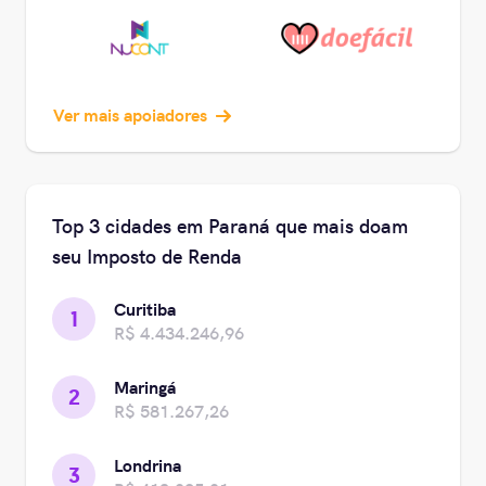
Ver mais apoiadores
Top 3 cidades em Paraná que mais doam
seu Imposto de Renda
Curitiba
1
R$ 4.434.246,96
Maringá
2
R$ 581.267,26
Londrina
3