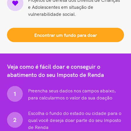
e Adolescentes em situação de
vulnerabilidade social.
Encontrar um fundo para doar
Veja como é fácil doar e conseguir o
abatimento do seu Imposto de Renda
Preencha seus dados nos campos abaixo,
1
para calcularmos o valor da sua doação
Escolha o fundo do estado ou cidade para o
2
qual você deseja doar parte do seu Imposto
de Renda