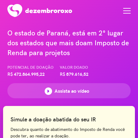
O estado de Paraná, está em 2° lugar
dos estados que mais doam Imposto de
Renda para projetos
POTENCIAL DE DOAÇÃO
VALOR DOADO
R$
472.864.995,22
R$
879.616,52
Assista ao vídeo
Simule a doação abatida do seu IR
Descubra quanto de abatimento do Imposto de Renda você
pode ter, ao realizar a doação.