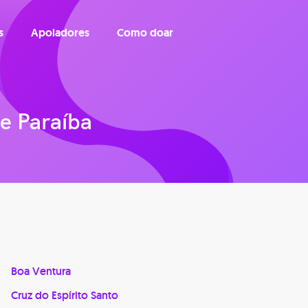
s
Apoiadores
Como doar
e Paraíba
Boa Ventura
Cruz do Espírito Santo