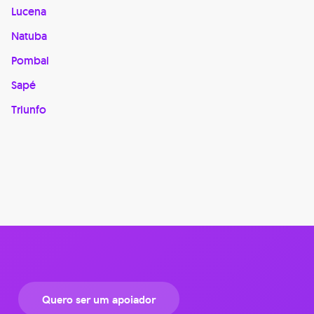
Lucena
Natuba
Pombal
Sapé
Triunfo
Quero ser um apoiador