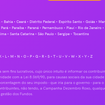
s
Bahia
Ceará
Distrito Federal
Espírito Santo
Goiás
Mar
Pará
Paraíba
Paraná
Pernambuco
Piauí
Rio de Janeiro
aima
Santa Catarina
São Paulo
Sergipe
Tocantins
K
L
M
N
O
P
Q
R
S
T
U
V
W
X
Y
Z
 fins lucrativos, cujo único intuito é informar os contribu
idade com a Lei 8.069/90, para causas sociais da sua cidade 
rcentagem do seu imposto - que iria para o governo - para o 
contribuintes, não tendo, a Campanha Dezembro Roxo, qualquer
 gestão dos Fundos.