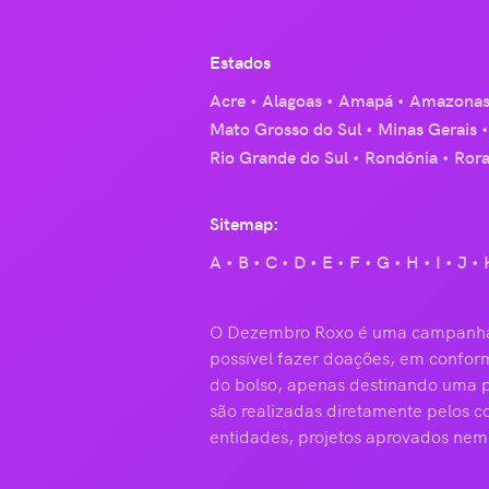
Estados
Acre
Alagoas
Amapá
Amazona
Mato Grosso do Sul
Minas Gerais
Rio Grande do Sul
Rondônia
Ror
Sitemap:
A
B
C
D
E
F
G
H
I
J
O Dezembro Roxo é uma campanha sem
possível fazer doações, em conform
do bolso, apenas destinando uma po
são realizadas diretamente pelos 
entidades, projetos aprovados nem