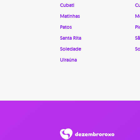
Cubati
Cu
Matinhas
M
Patos
Pi
Santa Rita
Sã
Soledade
S
Uiraúna