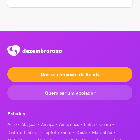
Doe seu Imposto de Renda
Quero ser um apoiador
Estados
Acre
Alagoas
Amapá
Amazonas
Bahia
Ceará
Distrito Federal
Espírito Santo
Goiás
Maranhão