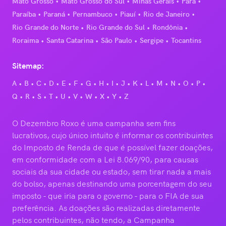
Mato Grosso
Mato Grosso do Sul
Minas Gerais
Pará
Paraíba
Paraná
Pernambuco
Piauí
Rio de Janeiro
Rio Grande do Norte
Rio Grande do Sul
Rondônia
Roraima
Santa Catarina
São Paulo
Sergipe
Tocantins
Sitemap:
A
B
C
D
E
F
G
H
I
J
K
L
M
N
O
P
Q
R
S
T
U
V
W
X
Y
Z
O Dezembro Roxo é uma campanha sem fins
lucrativos, cujo único intuito é informar os contribuintes
do Imposto de Renda de que é possível fazer doações,
em conformidade com a Lei 8.069/90, para causas
sociais da sua cidade ou estado, sem tirar nada a mais
do bolso, apenas destinando uma porcentagem do seu
imposto - que iria para o governo - para o FIA de sua
preferência. As doações são realizadas diretamente
pelos contribuintes, não tendo, a Campanha