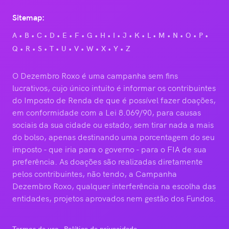
Sitemap:
A
B
C
D
E
F
G
H
I
J
K
L
M
N
O
P
Q
R
S
T
U
V
W
X
Y
Z
O Dezembro Roxo é uma campanha sem fins
lucrativos, cujo único intuito é informar os contribuintes
do Imposto de Renda de que é possível fazer doações,
em conformidade com a Lei 8.069/90, para causas
sociais da sua cidade ou estado, sem tirar nada a mais
do bolso, apenas destinando uma porcentagem do seu
imposto - que iria para o governo - para o FIA de sua
preferência. As doações são realizadas diretamente
pelos contribuintes, não tendo, a Campanha
Dezembro Roxo, qualquer interferência na escolha das
entidades, projetos aprovados nem gestão dos Fundos.
Termos de uso
Política de privacidade