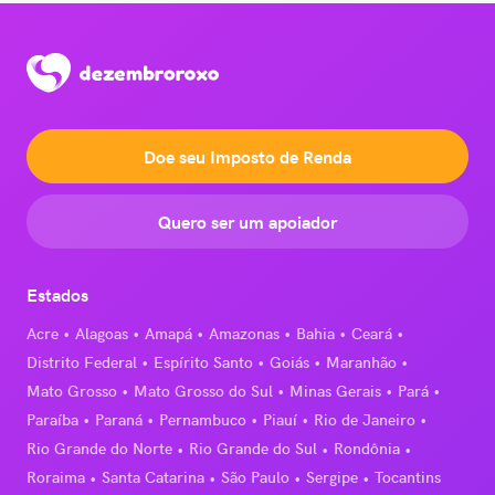
Doe seu Imposto de Renda
Quero ser um apoiador
Estados
Acre
Alagoas
Amapá
Amazonas
Bahia
Ceará
Distrito Federal
Espírito Santo
Goiás
Maranhão
Mato Grosso
Mato Grosso do Sul
Minas Gerais
Pará
Paraíba
Paraná
Pernambuco
Piauí
Rio de Janeiro
Rio Grande do Norte
Rio Grande do Sul
Rondônia
Roraima
Santa Catarina
São Paulo
Sergipe
Tocantins