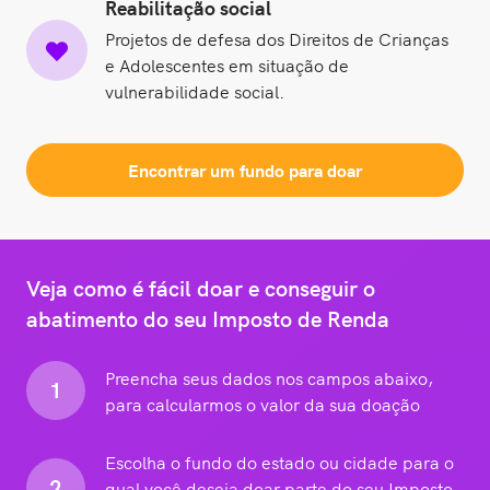
Reabilitação social
Projetos de defesa dos Direitos de Crianças
e Adolescentes em situação de
vulnerabilidade social.
Encontrar um fundo para doar
Veja como é fácil doar e conseguir o
abatimento do seu Imposto de Renda
Preencha seus dados nos campos abaixo,
1
para calcularmos o valor da sua doação
Escolha o fundo do estado ou cidade para o
2
qual você deseja doar parte do seu Imposto