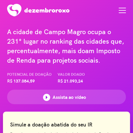
A cidade de Campo Magro ocupa o
231° lugar no ranking das cidades que,
percentualmente, mais doam Imposto
de Renda para projetos sociais.
POTENCIAL DE DOAÇÃO
VALOR DOADO
R$
137.084,59
R$
21.093,24
Assista ao vídeo
Simule a doação abatida do seu IR