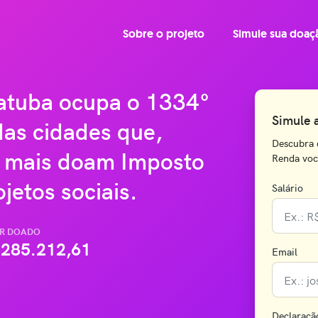
Sobre o projeto
Simule sua doaç
iatuba ocupa o 1334°
Simule 
das cidades que,
Descubra 
 mais doam Imposto
Renda você
jetos sociais.
Salário
R DOADO
285.212,61
Email
Declaraçã