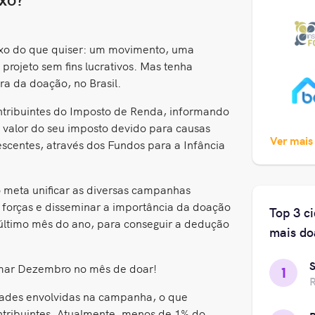
o do que quiser: um movimento, uma
ojeto sem fins lucrativos. Mas tenha
ra da doação, no Brasil.
ontribuintes do Imposto de Renda, informando
 valor do seu imposto devido para causas
Ver mais
escentes, através dos Fundos para a Infância
 meta unificar as diversas campanhas
 forças e disseminar a importância da doação
Top 3 c
último mês do ano, para conseguir a dedução
mais do
S
rmar Dezembro no mês de doar!
1
R
dades envolvidas na campanha, o que
ntribuintes. Atualmente, menos de 1% do