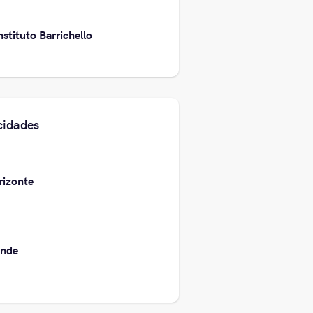
nstituto Barrichello
cidades
izonte
ande