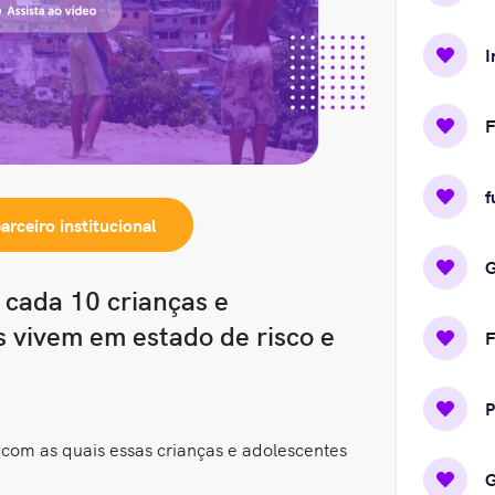
I
F
f
parceiro
institucional
G
 cada 10 crianças e
s vivem em estado de risco e
F
com as quais essas crianças e adolescentes