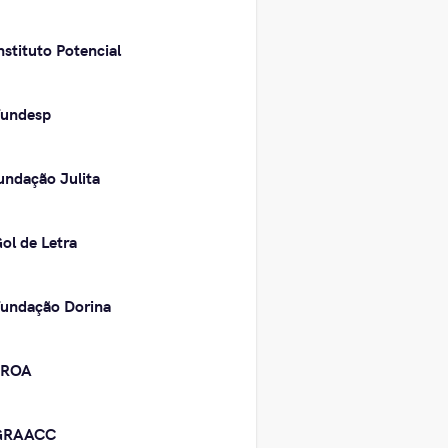
nstituto Potencial
undesp
undação Julita
ol de Letra
undação Dorina
PROA
GRAACC