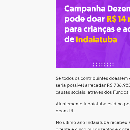
Se todos os contribuintes doassem
seria possível arrecadar R$ 736.98
causas sociais, através dos Fundos 
Atualemente Indaiatuba está na po
doam IR.
No ultimo ano Indaiatuba recebeu 
oitenta e cinco mil duzentos e doze