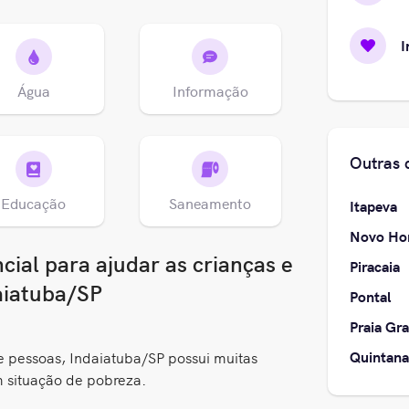
I
Água
Informação
Outras 
Educação
Saneamento
Itapeva
Novo Hor
ial para ajudar as crianças e
Piracaia
aiatuba/SP
Pontal
Praia Gr
Quintana
pessoas, Indaiatuba/SP possui muitas
m situação de pobreza.