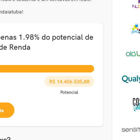
ndaiatuba!
penas 1.98% do potencial de
 de Renda
R$ 14.406.535,88
Potencial
de
xo?