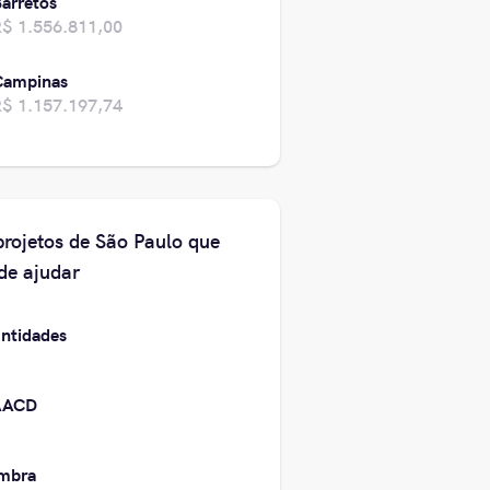
arretos
$ 1.556.811,00
Campinas
$ 1.157.197,74
projetos de São Paulo que
de ajudar
ntidades
AACD
mbra