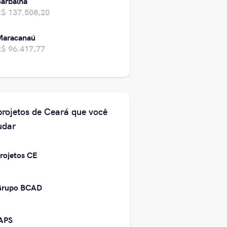
arbalha
R$ 137.508,20
Maracanaú
R$ 96.417,77
projetos de Ceará que você
udar
rojetos CE
Grupo BCAD
APS