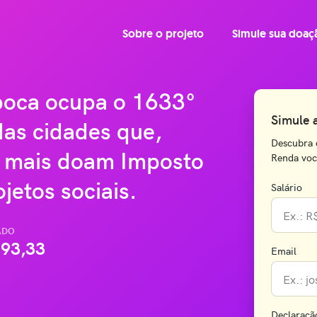
Sobre o projeto
Simule sua doaç
ipoca ocupa o 1633°
Simule 
das cidades que,
Descubra 
 mais doam Imposto
Renda você
jetos sociais.
Salário
ADO
93,33
Email
Declaraçã