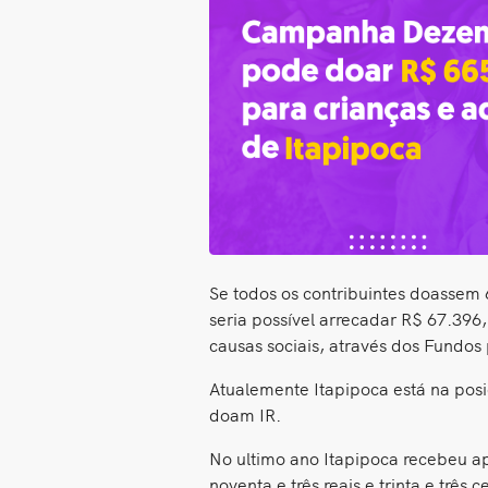
Se todos os contribuintes doassem
seria possível arrecadar R$ 67.396
causas sociais, através dos Fundos 
Atualemente Itapipoca está na pos
doam IR.
No ultimo ano Itapipoca recebeu ap
noventa e três reais e trinta e três 