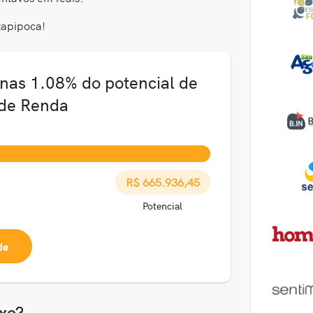
tapipoca!
nas 1.08% do potencial de
 de Renda
R$ 665.936,45
Potencial
de
xo?