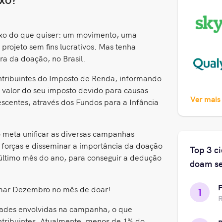
o do que quiser: um movimento, uma
ojeto sem fins lucrativos. Mas tenha
ra da doação, no Brasil.
ontribuintes do Imposto de Renda, informando
 valor do seu imposto devido para causas
Ver mais
escentes, através dos Fundos para a Infância
 meta unificar as diversas campanhas
 forças e disseminar a importância da doação
Top 3 c
último mês do ano, para conseguir a dedução
doam se
F
rmar Dezembro no mês de doar!
1
dades envolvidas na campanha, o que
ntribuintes. Atualmente, menos de 1% do