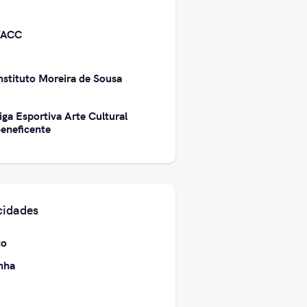
FACC
nstituto Moreira de Sousa
iga Esportiva Arte Cultural
eneficente
cidades
to
nha