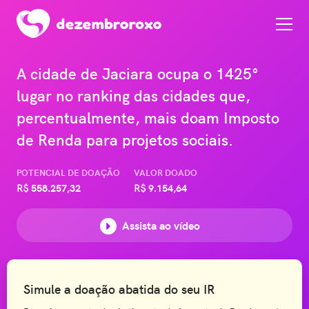
A cidade de Jaciara ocupa o 1425°
lugar no ranking das cidades que,
percentualmente, mais doam Imposto
de Renda para projetos sociais.
POTENCIAL DE DOAÇÃO
VALOR DOADO
R$
558.257,32
R$
9.154,64
Assista ao vídeo
Simule a doação abatida do seu IR