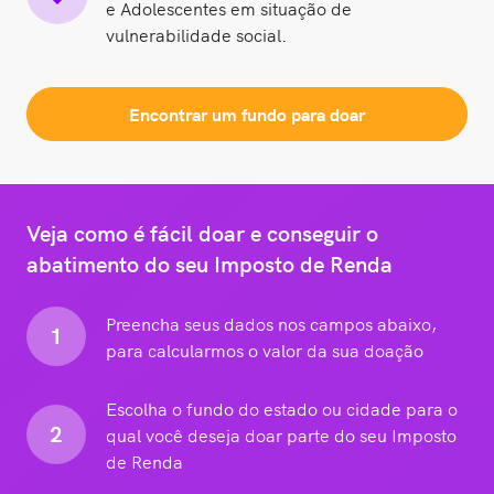
e Adolescentes em situação de
vulnerabilidade social.
Encontrar um fundo para doar
Veja como é fácil doar e conseguir o
abatimento do seu Imposto de Renda
Preencha seus dados nos campos abaixo,
1
para calcularmos o valor da sua doação
Escolha o fundo do estado ou cidade para o
2
qual você deseja doar parte do seu Imposto
de Renda