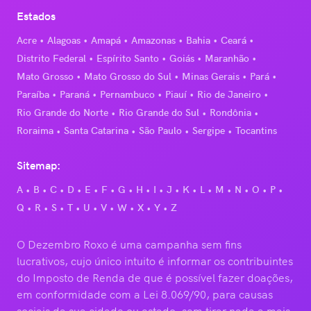
Estados
Acre
Alagoas
Amapá
Amazonas
Bahia
Ceará
Distrito Federal
Espírito Santo
Goiás
Maranhão
Mato Grosso
Mato Grosso do Sul
Minas Gerais
Pará
Paraíba
Paraná
Pernambuco
Piauí
Rio de Janeiro
Rio Grande do Norte
Rio Grande do Sul
Rondônia
Roraima
Santa Catarina
São Paulo
Sergipe
Tocantins
Sitemap:
A
B
C
D
E
F
G
H
I
J
K
L
M
N
O
P
Q
R
S
T
U
V
W
X
Y
Z
O Dezembro Roxo é uma campanha sem fins
lucrativos, cujo único intuito é informar os contribuintes
do Imposto de Renda de que é possível fazer doações,
em conformidade com a Lei 8.069/90, para causas
sociais da sua cidade ou estado, sem tirar nada a mais