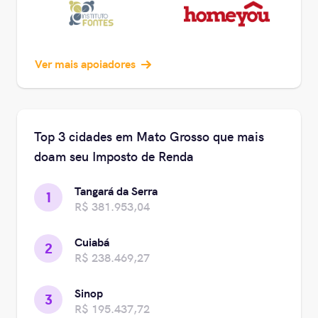
Ver mais apoiadores
Top 3 cidades em Mato Grosso que mais
doam seu Imposto de Renda
Tangará da Serra
1
R$ 381.953,04
Cuiabá
2
R$ 238.469,27
Sinop
3
R$ 195.437,72