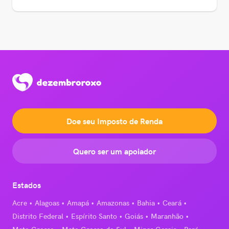
Doe seu Imposto de Renda
Quero ser um apoiador
Estados
Acre
Alagoas
Amapá
Amazonas
Bahia
Ceará
Distrito Federal
Espírito Santo
Goiás
Maranhão
Mato Grosso
Mato Grosso do Sul
Minas Gerais
Pará