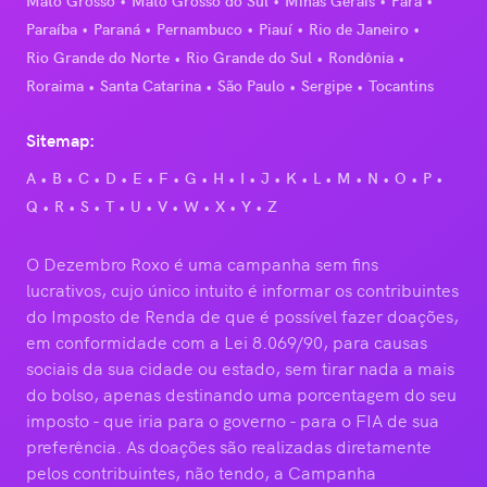
Paraíba
Paraná
Pernambuco
Piauí
Rio de Janeiro
Rio Grande do Norte
Rio Grande do Sul
Rondônia
Roraima
Santa Catarina
São Paulo
Sergipe
Tocantins
Sitemap:
A
B
C
D
E
F
G
H
I
J
K
L
M
N
O
P
Q
R
S
T
U
V
W
X
Y
Z
O Dezembro Roxo é uma campanha sem fins
lucrativos, cujo único intuito é informar os contribuintes
do Imposto de Renda de que é possível fazer doações,
em conformidade com a Lei 8.069/90, para causas
sociais da sua cidade ou estado, sem tirar nada a mais
do bolso, apenas destinando uma porcentagem do seu
imposto - que iria para o governo - para o FIA de sua
preferência. As doações são realizadas diretamente
pelos contribuintes, não tendo, a Campanha