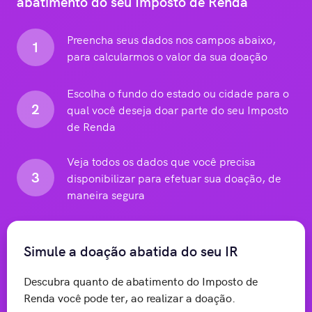
abatimento do seu Imposto de Renda
Preencha seus dados nos campos abaixo,
1
para calcularmos o valor da sua doação
Escolha o fundo do estado ou cidade para o
2
qual você deseja doar parte do seu Imposto
de Renda
Veja todos os dados que você precisa
3
disponibilizar para efetuar sua doação, de
maneira segura
Simule a doação abatida do seu IR
Descubra quanto de abatimento do Imposto de
Renda você pode ter, ao realizar a doação.