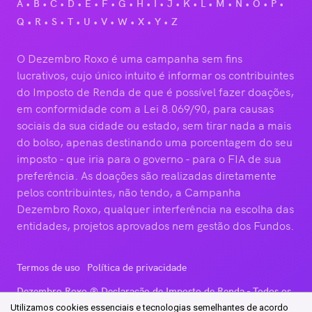
A
B
C
D
E
F
G
H
I
J
K
L
M
N
O
P
Q
R
S
T
U
V
W
X
Y
Z
O Dezembro Roxo é uma campanha sem fins
lucrativos, cujo único intuito é informar os contribuintes
do Imposto de Renda de que é possível fazer doações,
em conformidade com a Lei 8.069/90, para causas
sociais da sua cidade ou estado, sem tirar nada a mais
do bolso, apenas destinando uma porcentagem do seu
imposto - que iria para o governo - para o FIA de sua
preferência. As doações são realizadas diretamente
pelos contribuintes, não tendo, a Campanha
Dezembro Roxo, qualquer interferência na escolha das
entidades, projetos aprovados nem gestão dos Fundos.
Termos de uso
Política de privacidade
Dezembro Roxo ®
Declaração de Imposto de Renda
- Todos os
direitos reservados
Utilizamos cookies essenciais e tecnologias semelhantes de acordo