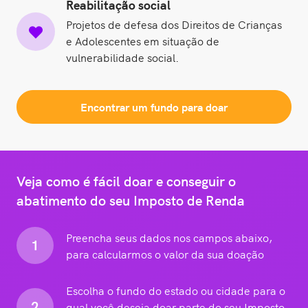
Reabilitação social
Projetos de defesa dos Direitos de Crianças
e Adolescentes em situação de
vulnerabilidade social.
Encontrar um fundo para doar
Veja como é fácil doar e conseguir o
abatimento do seu Imposto de Renda
Preencha seus dados nos campos abaixo,
1
para calcularmos o valor da sua doação
Escolha o fundo do estado ou cidade para o
2
qual você deseja doar parte do seu Imposto