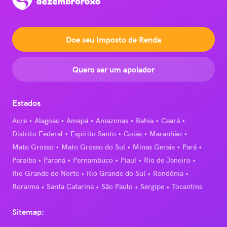
Doe seu Imposto de Renda
Quero ser um apoiador
Estados
Acre
Alagoas
Amapá
Amazonas
Bahia
Ceará
Distrito Federal
Espírito Santo
Goiás
Maranhão
Mato Grosso
Mato Grosso do Sul
Minas Gerais
Pará
Paraíba
Paraná
Pernambuco
Piauí
Rio de Janeiro
Rio Grande do Norte
Rio Grande do Sul
Rondônia
Roraima
Santa Catarina
São Paulo
Sergipe
Tocantins
Sitemap: