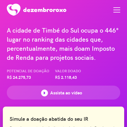
A cidade de Timbé do Sul ocupa o 446°
lugar no ranking das cidades que,
percentualmente, mais doam Imposto
de Renda para projetos sociais.
POTENCIAL DE DOAÇÃO
VALOR DOADO
R$
24.275,73
R$
2.118,43
Assista ao vídeo
Simule a doação abatida do seu IR