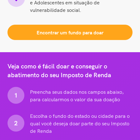
e Adolescentes em situação de
vulnerabilidade social.
Encontrar um fundo para doar
Veja como é fácil doar e conseguir o
abatimento do seu Imposto de Renda
Preencha seus dados nos campos abaixo,
1
para calcularmos o valor da sua doação
Escolha o fundo do estado ou cidade para o
2
qual você deseja doar parte do seu Imposto
de Renda