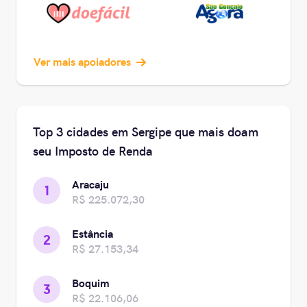
Ver mais apoiadores
Top 3 cidades em Sergipe que mais doam
seu Imposto de Renda
Aracaju
1
R$ 225.072,30
Estância
2
R$ 27.153,34
Boquim
3
R$ 22.106,06