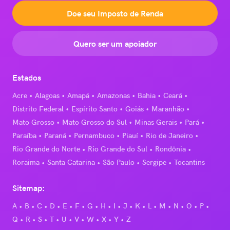
Doe seu Imposto de Renda
Quero ser um apoiador
Estados
Acre
Alagoas
Amapá
Amazonas
Bahia
Ceará
Distrito Federal
Espírito Santo
Goiás
Maranhão
Mato Grosso
Mato Grosso do Sul
Minas Gerais
Pará
Paraíba
Paraná
Pernambuco
Piauí
Rio de Janeiro
Rio Grande do Norte
Rio Grande do Sul
Rondônia
Roraima
Santa Catarina
São Paulo
Sergipe
Tocantins
Sitemap:
A
B
C
D
E
F
G
H
I
J
K
L
M
N
O
P
Q
R
S
T
U
V
W
X
Y
Z