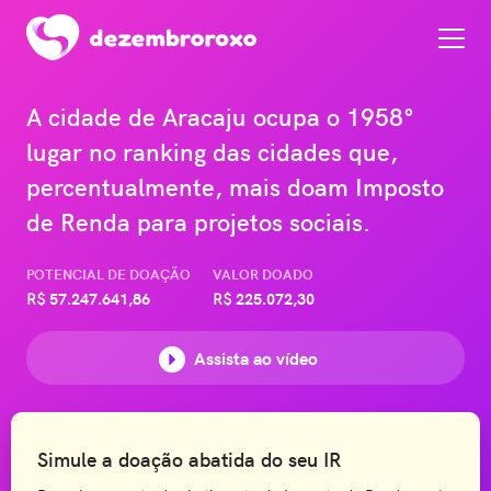
A cidade de Aracaju ocupa o 1958°
lugar no ranking das cidades que,
percentualmente, mais doam Imposto
de Renda para projetos sociais.
POTENCIAL DE DOAÇÃO
VALOR DOADO
R$
57.247.641,86
R$
225.072,30
Assista ao vídeo
Simule a doação abatida do seu IR