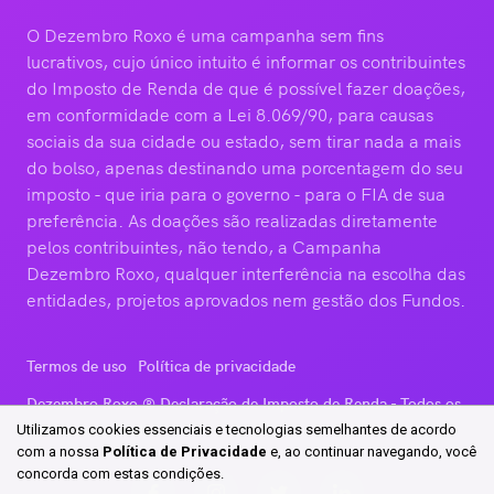
O Dezembro Roxo é uma campanha sem fins
lucrativos, cujo único intuito é informar os contribuintes
do Imposto de Renda de que é possível fazer doações,
em conformidade com a Lei 8.069/90, para causas
sociais da sua cidade ou estado, sem tirar nada a mais
do bolso, apenas destinando uma porcentagem do seu
imposto - que iria para o governo - para o FIA de sua
preferência. As doações são realizadas diretamente
pelos contribuintes, não tendo, a Campanha
Dezembro Roxo, qualquer interferência na escolha das
entidades, projetos aprovados nem gestão dos Fundos.
Termos de uso
Política de privacidade
Dezembro Roxo ®
Declaração de Imposto de Renda
- Todos os
direitos reservados
Utilizamos cookies essenciais e tecnologias semelhantes de acordo
com a nossa
Política de Privacidade
e, ao continuar
navegando, você
concorda com estas condições.