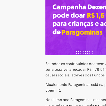
Se todos os contribuintes doassem
seria possível arrecadar R$ 178.81
causas sociais, através dos Fundos 
Atualemente Paragominas está na p
doam IR.
No ultimo ano Paragominas recebeu
nove mil seiscentos e oitenta e quat