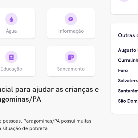
Água
Informação
Outras 
Augusto 
Curralin
Educação
Saneamento
Faro
Salvaterr
ial para ajudar as crianças e
Santaré
ragominas/PA
São Domi
pessoas, Paragominas/PA possui muitas
m situação de pobreza.